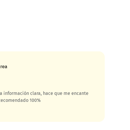
rrea
 la información clara, hace que me encante
Com
. Recomendado 100%
pie