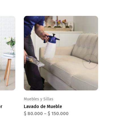
Muebles y Sillas
Colchones
r
Lavado de Mueble
Colchón
$
80.000
–
$
150.000
$
75.000