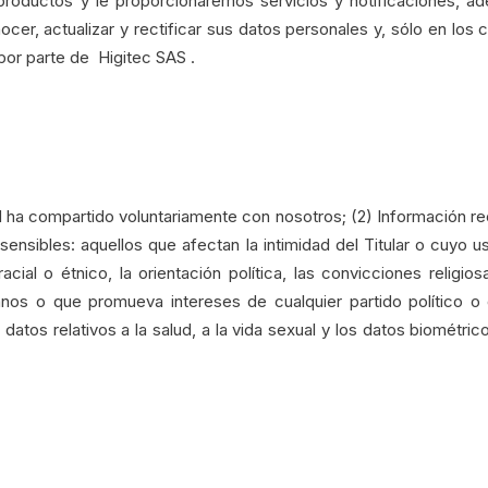
productos y le proporcionaremos servicios y notificaciones, 
ocer, actualizar y rectificar sus datos personales y, sólo en lo
por parte de Higitec SAS .
ha compartido voluntariamente con nosotros; (2) Información r
ensibles: aquellos que afectan la intimidad del Titular o cuyo 
ial o étnico, la orientación política, las convicciones religios
nos o que promueva intereses de cualquier partido político o 
 datos relativos a la salud, a la vida sexual y los datos biométric