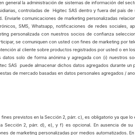
en general la administración de sistemas de información del secto
bsidiarias, controladas de Higitec SAS dentro y fuera del país de
. d. Enviarle comunicaciones de marketing personalizadas relaci
trónicos, SMS, Whatsapp, notificaciones de redes sociales, ap
ting personalizada con nuestros socios de confianza selecci
rticipar, se comuniquen con usted con fines de marketing por tel
tención al cliente sobre productos registrados por usted o en lo
sus datos solo de forma anónima y agregada con (i) nuestros so
Higitec SAS puede almacenar dichos datos agregados durante un
encuestas de mercado basadas en datos personales agregados / an
fines previstos en la Sección 2, párr. c), es obligatorio ya que lo 
la Sección 2, párr. d), e), y f) es opcional. En ausencia de s
ones de marketing personalizadas por medios automatizados. En 