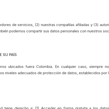
ores de servicios, (2) nuestras compañías afiliadas y (3) autori
ambién podemos compartir sus datos personales con nuestros soci
 SU PAÍS
ceros ubicados fuera Colombia. En cualquier caso, siempre 
s niveles adecuados de protección de datos, establecidos por la
ed tiene derecho a: (1) Acceder en forma gratuita a los dato