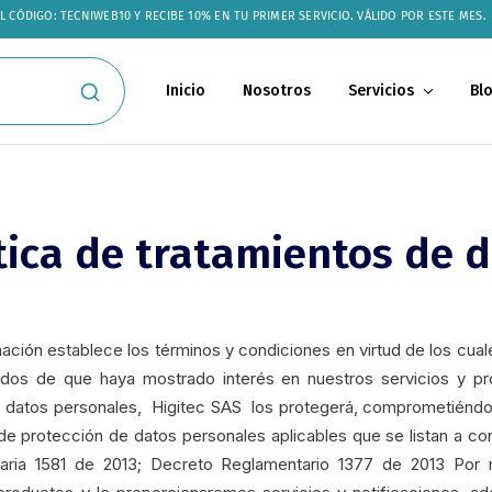
 CÓDIGO: TECNIWEB10 Y RECIBE 10% EN TU PRIMER SERVICIO. VÁLIDO POR ESTE MES.
Inicio
Nosotros
Servicios
Bl
tica de tratamientos de 
mación establece los términos y condiciones en virtud de los cual
dos de que haya mostrado interés en nuestros servicios y p
s datos personales, Higitec SAS los protegerá, comprometiéndo
e protección de datos personales aplicables que se listan a con
utaria 1581 de 2013; Decreto Reglamentario 1377 de 2013 Por 