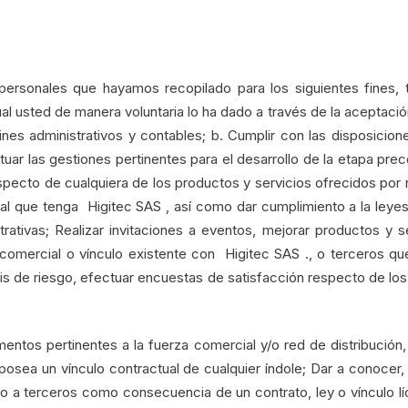
ersonales que hayamos recopilado para los siguientes fines, 
cual usted de manera voluntaria lo ha dado a través de la acepta
nes administrativos y contables; b. Cumplir con las disposicione
tuar las gestiones pertinentes para el desarrollo de la etapa pre
pecto de cualquiera de los productos y servicios ofrecidos por 
al que tenga Higitec SAS , así como dar cumplimiento a la leyes 
trativas; Realizar invitaciones a eventos, mejorar productos y 
n comercial o vínculo existente con Higitec SAS ., o terceros qu
lisis de riesgo, efectuar encuestas de satisfacción respecto de lo
entos pertinentes a la fuerza comercial y/o red de distribució
posea un vínculo contractual de cualquier índole; Dar a conocer, 
o a terceros como consecuencia de un contrato, ley o vínculo líc