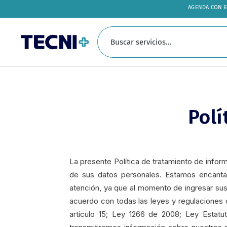
AGENDA CON EL
Tecni+
Lavado
de
Colchones
en
Seco,
Lavado
de
muebles,
cortinas,
Polí
alfombras
–
Cel:
3174274218
La presente Política de tratamiento de infor
de sus datos personales. Estamos encanta
atención, ya que al momento de ingresar su
acuerdo con todas las leyes y regulaciones d
artículo 15; Ley 1266 de 2008; Ley Estat