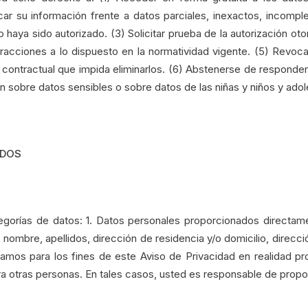
ficar su información frente a datos parciales, inexactos, incompl
 haya sido autorizado. (3) Solicitar prueba de la autorización ot
acciones a lo dispuesto en la normatividad vigente. (5) Revocar 
 contractual que impida eliminarlos. (6) Abstenerse de responde
en sobre datos sensibles o sobre datos de las niñas y niños y ado
ADOS
egorías de datos: 1. Datos personales proporcionados directa
 nombre, apellidos, dirección de residencia y/o domicilio, direc
amos para los fines de este Aviso de Privacidad en realidad p
ra otras personas. En tales casos, usted es responsable de prop