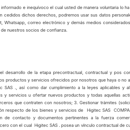
, informado e inequívoco el cual usted de manera voluntaria lo h
an cedidos dichos derechos, podremos usar sus datos personale
at, Whatsapp, correo electrónico y demás medios considerados 
 de nuestros socios de confianza.
 el desarrollo de la etapa precontractual, contractual y pos c
os productos y servicios ofrecidos por nosotros que haya o no ad
SAS ., así como dar cumplimiento a la leyes aplicables y al ll
os y servicios u ofertar nuevos productos y todas aquellas act
ceros que contraten con nosotros; 3. Gestionar trámites (solicit
ción respecto de los bienes y servicios de Higitec SAS COMP
ión de contacto y documentos pertinentes a la fuerza comerc
ero con el cual Higitec SAS . posea un vínculo contractual de cual