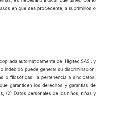
además, es necesario indicar que usted como
s casos en que sea procedente, a suprimirlos o
ecopilada automáticamente de Higitec SAS . y
uso indebido puede generar su discriminación,
as o filosóficas, la pertenencia a sindicatos,
que garanticen los derechos y garantías de
os; (2) Datos personales de los niños, niñas y